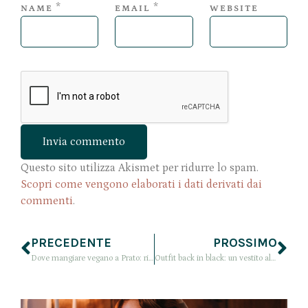
*
*
NAME
EMAIL
WEBSITE
Questo sito utilizza Akismet per ridurre lo spam.
Scopri come vengono elaborati i dati derivati dai
commenti
.
PRECEDENTE
PROSSIMO
Dove mangiare vegano a Prato: ristorante Yop, scopriamo la sua cucina felice!
Outfit back in black: un vestito alla coreana nero