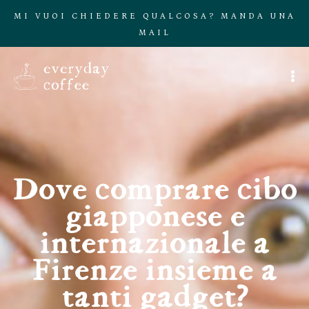
MI VUOI CHIEDERE QUALCOSA? MANDA UNA
MAIL
Dove comprare cibo
giapponese e
internazionale a
Firenze insieme a
tanti gadget?