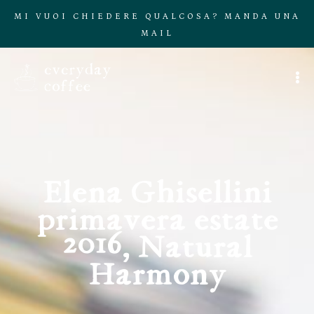
MI VUOI CHIEDERE QUALCOSA? MANDA UNA
MAIL
Elena Ghisellini
primavera estate
2016, Natural
Harmony