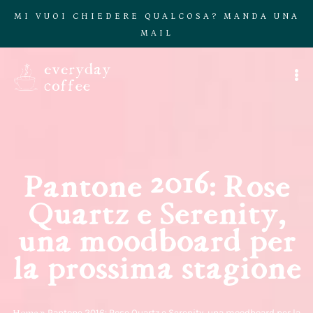
MI VUOI CHIEDERE QUALCOSA? MANDA UNA
MAIL
Pantone 2016: Rose
Quartz e Serenity,
una moodboard per
la prossima stagione
Home
»
Pantone 2016: Rose Quartz e Serenity, una moodboard per la