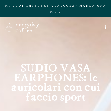
MI VUOI CHIEDERE QUALCOSA? MANDA UNA
MAIL
SUDIO VASA
EARPHONES: le
auricolari con cui
faccio sport