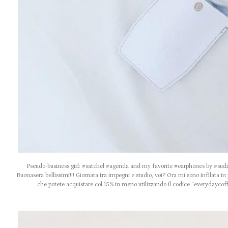
Pseudo-business girl: #satchel #agenda and my favorite #earphones by #sud
Buonasera bellissimi!!! Giornata tra impegni e studio, voi? Ora mi sono infilata in 
che potete acquistare col 15% in meno utilizzando il codice “everydayc