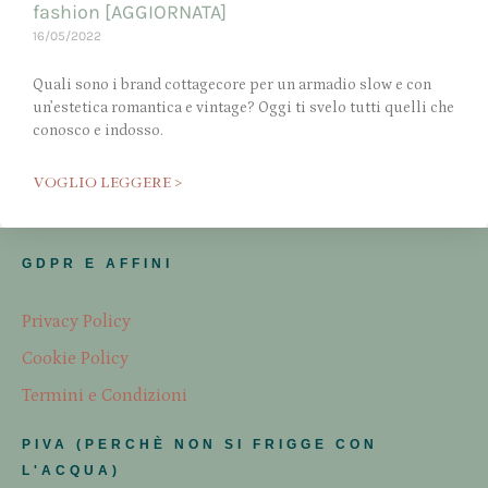
fashion [AGGIORNATA]
16/05/2022
Quali sono i brand cottagecore per un armadio slow e con
un’estetica romantica e vintage? Oggi ti svelo tutti quelli che
conosco e indosso.
VOGLIO LEGGERE >
GDPR E AFFINI
Privacy Policy
Cookie Policy
Termini e Condizioni
PIVA (PERCHÈ NON SI FRIGGE CON
L'ACQUA)