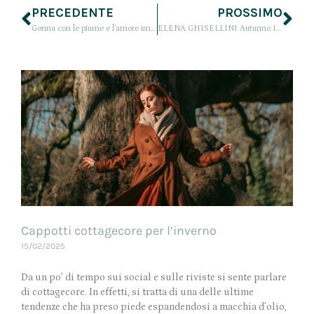
PRECEDENTE
PROSSIMO
Gonna con le piume e l’amore immenso per i cappelli
ELENA GHISELLINI Autunno Inverno 2017, Graphic Passion
Cappotti cottagecore per l’inverno
15/02/2025
Da un po’ di tempo sui social e sulle riviste si sente parlare
di cottagecore. In effetti, si tratta di una delle ultime
tendenze che ha preso piede espandendosi a macchia d’olio,