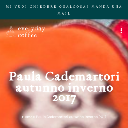
MI VUOI CHIEDERE QUALCOSA? MANDA UNA
MAIL
Paula Cademartori
autunno inverno
2017
Home
»
Paula Cademartori autunno inverno 2017