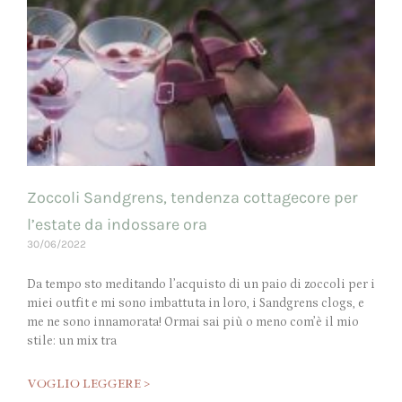
Zoccoli Sandgrens, tendenza cottagecore per
l’estate da indossare ora
30/06/2022
Da tempo sto meditando l’acquisto di un paio di zoccoli per i
miei outfit e mi sono imbattuta in loro, i Sandgrens clogs, e
me ne sono innamorata! Ormai sai più o meno com’è il mio
stile: un mix tra
VOGLIO LEGGERE >