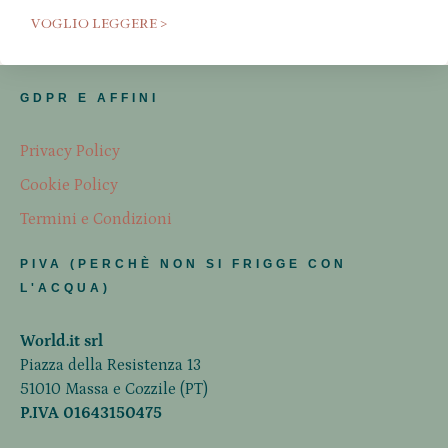
VOGLIO LEGGERE >
GDPR E AFFINI
Privacy Policy
Cookie Policy
Termini e Condizioni
PIVA (PERCHÈ NON SI FRIGGE CON
L'ACQUA)
World.it srl
Piazza della Resistenza 13
51010 Massa e Cozzile (PT)
P.IVA 01643150475