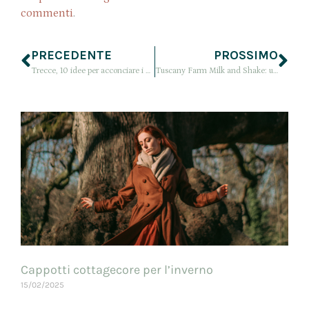
commenti
.
PRECEDENTE
PROSSIMO
Trecce, 10 idee per acconciare i capelli con le trecce
Tuscany Farm Milk and Shake: un bagno nel latte a casa tua
Cappotti cottagecore per l’inverno
15/02/2025