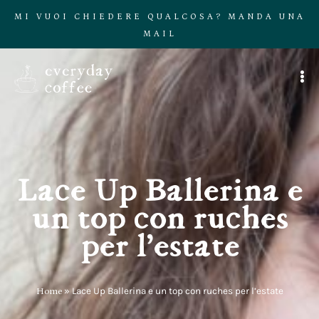
MI VUOI CHIEDERE QUALCOSA? MANDA UNA
MAIL
Lace Up Ballerina e
un top con ruches
per l’estate
Home
»
Lace Up Ballerina e un top con ruches per l’estate