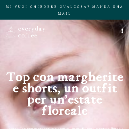
MI VUOI CHIEDERE QUALCOSA? MANDA UNA
MAIL
Top con margherite
e shorts, un outfit
per un’estate
floreale
Home
»
Top con margherite e shorts, un outfit per un’estate floreale