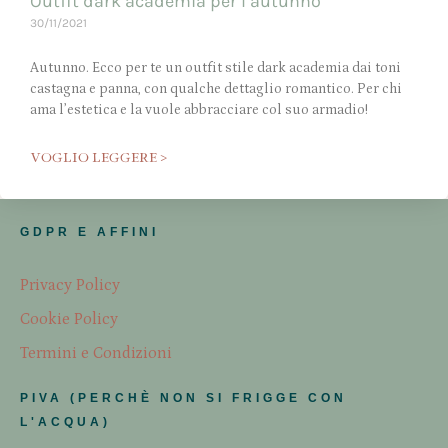
Outfit dark academia per l’autunno
30/11/2021
Autunno. Ecco per te un outfit stile dark academia dai toni
castagna e panna, con qualche dettaglio romantico. Per chi
ama l’estetica e la vuole abbracciare col suo armadio!
VOGLIO LEGGERE >
GDPR E AFFINI
Privacy Policy
Cookie Policy
Termini e Condizioni
PIVA (PERCHÈ NON SI FRIGGE CON
L'ACQUA)