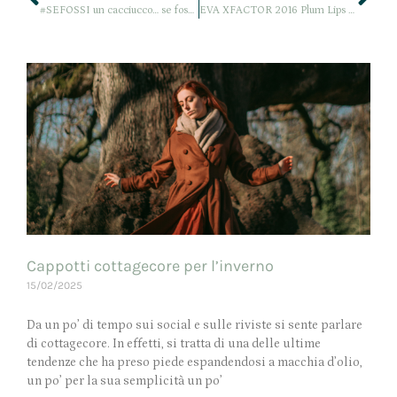
#SEFOSSI un cacciucco… se fossi video tag con la Stefy
EVA XFACTOR 2016 Plum Lips Makeup Tutorial
Cappotti cottagecore per l’inverno
15/02/2025
Da un po’ di tempo sui social e sulle riviste si sente parlare
di cottagecore. In effetti, si tratta di una delle ultime
tendenze che ha preso piede espandendosi a macchia d’olio,
un po’ per la sua semplicità un po’