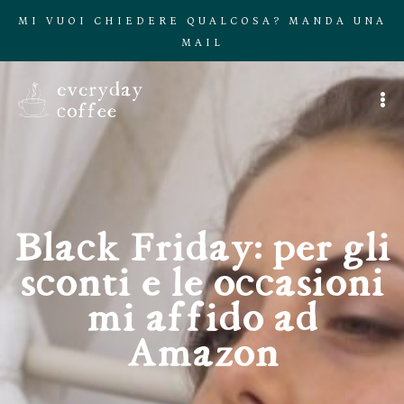
MI VUOI CHIEDERE QUALCOSA? MANDA UNA
MAIL
Black Friday: per gli
sconti e le occasioni
mi affido ad
Amazon