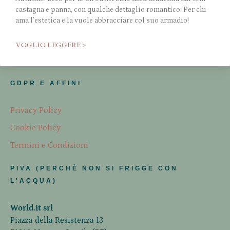
castagna e panna, con qualche dettaglio romantico. Per chi
ama l’estetica e la vuole abbracciare col suo armadio!
VOGLIO LEGGERE >
GDPR E AFFINI
Privacy Policy
Cookie Policy
Termini e Condizioni
PIVA (PERCHÈ NON SI FRIGGE CON
L'ACQUA)
World.it srl
Piazza della Resistenza 13