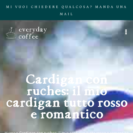
MI VUOI CHIEDERE QUALCOSA? MANDA UNA
MAIL
Cardigan con
ruches: il mio
cardigan tutto rosso
e romantico
Home
»
Cardigan con ruches: il mio cardigan tutto rosso e romantico