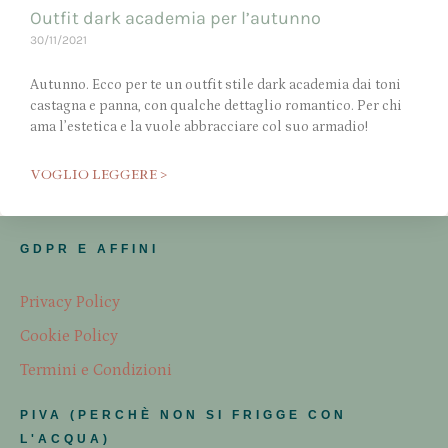
Outfit dark academia per l’autunno
30/11/2021
Autunno. Ecco per te un outfit stile dark academia dai toni
castagna e panna, con qualche dettaglio romantico. Per chi
ama l’estetica e la vuole abbracciare col suo armadio!
VOGLIO LEGGERE >
GDPR E AFFINI
Privacy Policy
Cookie Policy
Termini e Condizioni
PIVA (PERCHÈ NON SI FRIGGE CON
L'ACQUA)