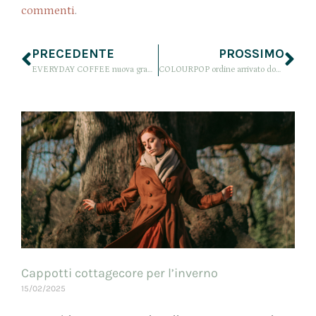
commenti
.
PRECEDENTE
PROSSIMO
EVERYDAY COFFEE nuova grafica e nuovi progetti per il 2017
COLOURPOP ordine arrivato dopo due mesi: le gioie! Terzo ordine su Colourpop
Cappotti cottagecore per l’inverno
15/02/2025