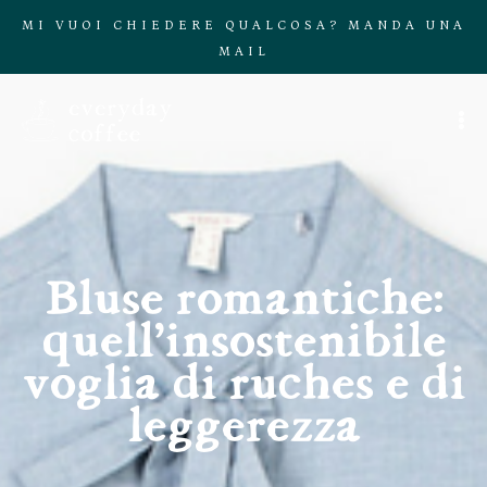
MI VUOI CHIEDERE QUALCOSA? MANDA UNA
MAIL
Bluse romantiche:
quell’insostenibile
voglia di ruches e di
leggerezza