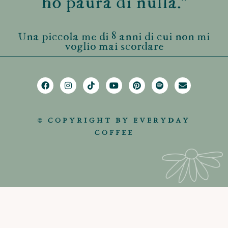
ho paura di nulla."
Una piccola me di 8 anni di cui non mi
voglio mai scordare
© COPYRIGHT BY EVERYDAY
COFFEE