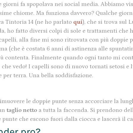
 giorni fa spopolava nei social media. Abbiamo vist
ssime chiome. Ma funziona davvero? Qualche giorno
ica Tintoria 14 (ne ho parlato
qui
), che si trova sul 
 ho fatto diversi colpi di sole e trattamenti che h
apelli, alla fine mi sono ritrovata con più doppie p
a (che è costata 6 anni di astinenza alle spuntati
 più contenta. Finalmente quando ogni tanto mi cont
che vedo! I capelli sono di nuovo tornati setosi e l
e per terra. Una bella soddisfazione.
rimuovere le doppie punte senza accorciare la lungh
 un
taglio netto
a tutta la faccenda. Si prendono del
le punte che escono fuori dalla ciocca e lascerà il c
ender pro?