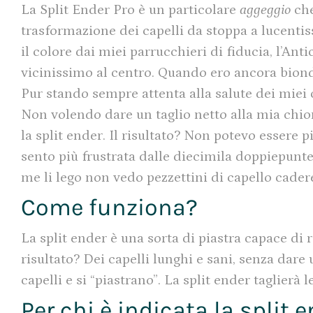
La Split Ender Pro è un particolare
aggeggio
che
trasformazione dei capelli da stoppa a lucenti
il colore dai miei parrucchieri di fiducia, l’Ant
vicinissimo al centro. Quando ero ancora bionda,
Pur stando sempre attenta alla salute dei miei c
Non volendo dare un taglio netto alla mia chiom
la split ender. Il risultato? Non potevo essere
sento più frustrata dalle diecimila doppiepunte 
me li lego non vedo pezzettini di capello cader
Come funziona?
La split ender è una sorta di piastra capace di 
risultato? Dei capelli lunghi e sani, senza dare
capelli e si “piastrano”. La split ender taglierà 
Per chi è indicata la split 