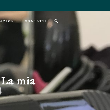
AZIONI
CONTATTI
? La mia
4