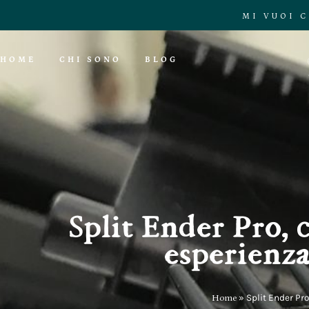
MI VUOI 
HOME
CHI SONO
BLOG
Split Ender Pro, 
esperienza
Home
»
Split Ender Pro