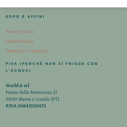
GDPR E AFFINI
Privacy Policy
Cookie Policy
Termini e Condizioni
PIVA (PERCHÈ NON SI FRIGGE CON
L'ACQUA)
World.it srl
Piazza della Resistenza 13
51010 Massa e Cozzile (PT)
P.IVA 01643150475