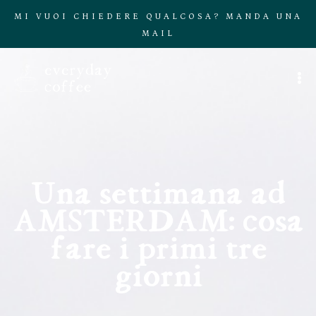
MI VUOI CHIEDERE QUALCOSA? MANDA UNA
MAIL
Una settimana ad
AMSTERDAM: cosa
fare i primi tre
giorni