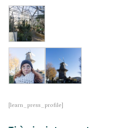
[learn_press_profile]