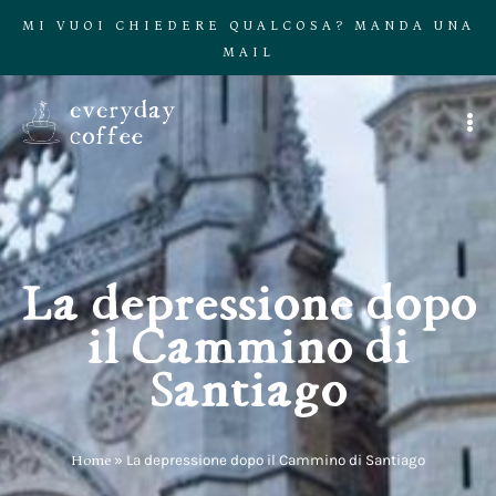
MI VUOI CHIEDERE QUALCOSA? MANDA UNA
MAIL
La depressione dopo
il Cammino di
Santiago
Home
»
La depressione dopo il Cammino di Santiago