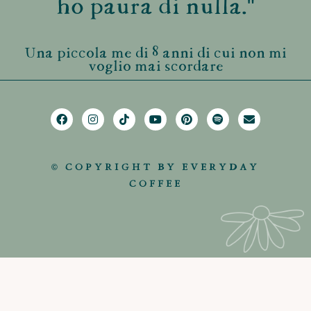
ho paura di nulla."
Una piccola me di 8 anni di cui non mi
voglio mai scordare
© COPYRIGHT BY EVERYDAY
COFFEE