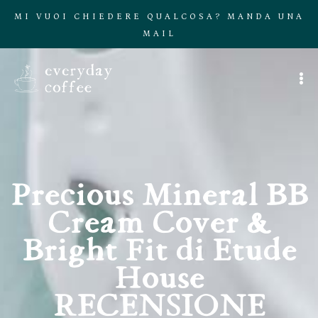
MI VUOI CHIEDERE QUALCOSA? MANDA UNA
MAIL
Precious Mineral BB
Cream Cover &
Bright Fit di Etude
House
RECENSIONE