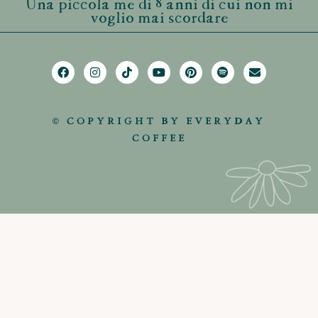
Una piccola me di 8 anni di cui non mi
voglio mai scordare
© COPYRIGHT BY EVERYDAY
COFFEE