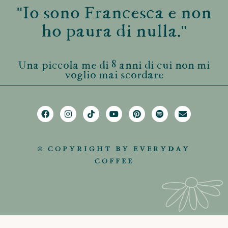
"Io sono Francesca e non
ho paura di nulla."
Una piccola me di 8 anni di cui non mi
voglio mai scordare
© COPYRIGHT BY EVERYDAY
COFFEE