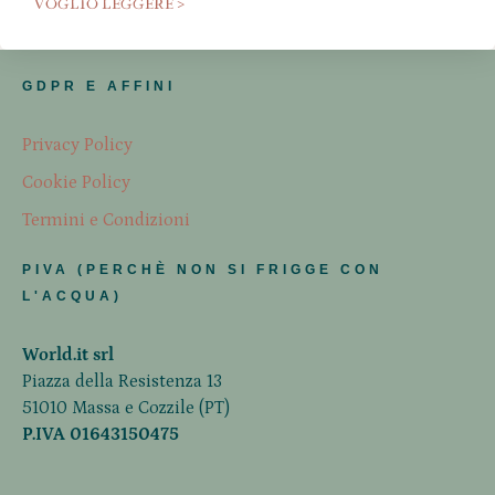
VOGLIO LEGGERE >
GDPR E AFFINI
Privacy Policy
Cookie Policy
Termini e Condizioni
PIVA (PERCHÈ NON SI FRIGGE CON
L'ACQUA)
World.it srl
Piazza della Resistenza 13
51010 Massa e Cozzile (PT)
P.IVA 01643150475