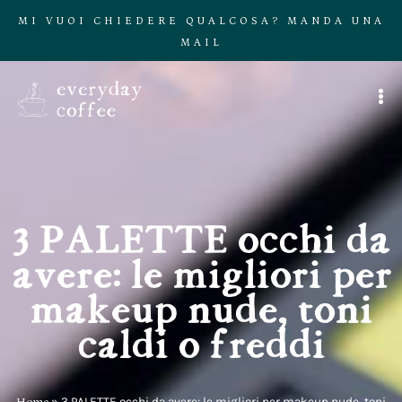
MI VUOI CHIEDERE QUALCOSA? MANDA UNA
MAIL
3 PALETTE occhi da
avere: le migliori per
makeup nude, toni
caldi o freddi
Home
»
3 PALETTE occhi da avere: le migliori per makeup nude, toni