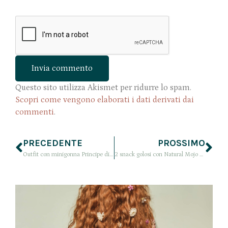
Questo sito utilizza Akismet per ridurre lo spam.
Scopri come vengono elaborati i dati derivati dai
commenti
.
PRECEDENTE
PROSSIMO
Outfit con minigonna Principe di Galles: come abbinare il motivo del 2017
2 snack golosi con Natural Mojo Fit Chocolate e i suoi tè (un dolce a 0 kcal)