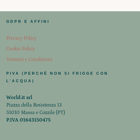
GDPR E AFFINI
Privacy Policy
Cookie Policy
Termini e Condizioni
PIVA (PERCHÈ NON SI FRIGGE CON
L'ACQUA)
World.it srl
Piazza della Resistenza 13
51010 Massa e Cozzile (PT)
P.IVA 01643150475