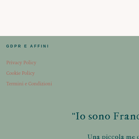
GDPR E AFFINI
Privacy Policy
Cookie Policy
Termini e Condizioni
"Io sono Franc
Una piccola me d