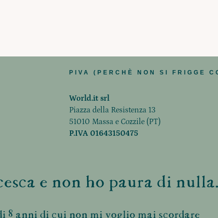
PIVA (PERCHÈ NON SI FRIGGE C
World.it srl
Piazza della Resistenza 13
51010 Massa e Cozzile (PT)
P.IVA 01643150475
esca e non ho paura di nulla.
i 8 anni di cui non mi voglio mai scordare