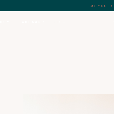
MI VUOI 
HOME
CHI SONO
BLOG