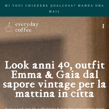
MI VUOI CHIEDERE QUALCOSA? MANDA UNA
MAIL
Look anni 40, outfit
Emma & Gaia dal
sapore vintage per la
mattina in città
Home
»
Look anni 40, outfit Emma & Gaia dal sapore vintage per la