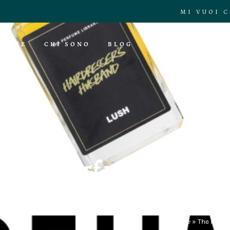
MI VUOI 
HOME
CHI SONO
BLOG
The Perfume Library 
l’
Home
»
The Perfum