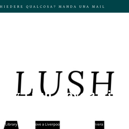
CHIEDERE QUALCOSA? MANDA UNA MAIL
COLLABOR
by Lush, dove a Liver
arte profumiera
e Library by Lush, dove a Liverpool scopri l’arte profumiera