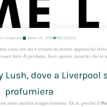
sca Giagnorio
Marzo 25, 2019
BELLEZZA
ima cosa che mi è venuta in mente appena ho letto
cconti fatti di profumi: fiori, spezie, muschi che si
 Lush, dove a Liverpool s
profumiera
on sono andata troppo lontano. Eh sì, perché il
Pe