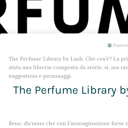
France
The Perfume Library by Lush. Che cos’è? La pr
stata una libreria composta da storie, sì, ma ra
suggestioni e personaggi.
The Perfume Library by
Bene, diciamo che con l’immaginazione forse n