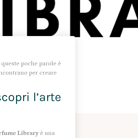
 queste poche parole è
 incontrano per creare
copri l’arte
rfume Library
è una