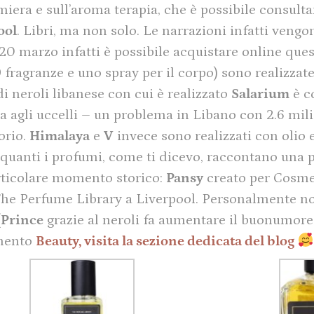
fumiera e sull’aroma terapia, che è possibile consult
ool
. Libri, ma non solo. Le narrazioni infatti vengo
 20 marzo infatti è possibile acquistare online que
 fragranze e uno spray per il corpo) sono realizzate
 di neroli libanese con cui è realizzato
Salarium
è c
 agli uccelli – un problema in Libano con 2.6 milio
orio.
Himalaya
e
V
invece sono realizzati con olio 
 quanti i profumi, come ti dicevo, raccontano una p
rticolare momento storico:
Pansy
creato per Cosmet
i The Perfume Library a Liverpool. Personalmente no
(
Prince
grazie al neroli fa aumentare il buonumore!
omento
Beauty, visita la sezione dedicata del blog