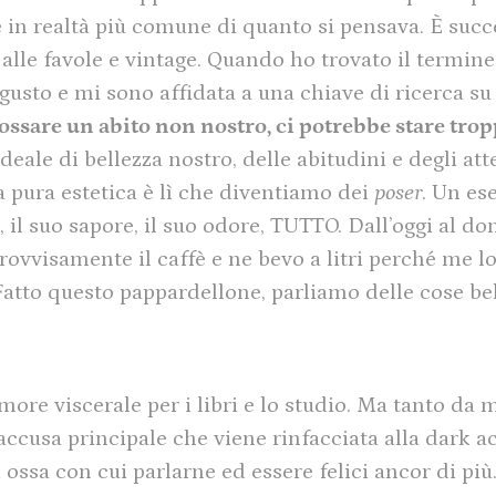
è in realtà più comune di quanto si pensava. È suc
o alle favole e vintage. Quando ho trovato il termin
usto e mi sono affidata a una chiave di ricerca su
sare un abito non nostro, ci potrebbe stare tropp
ideale di bellezza nostro, delle abitudini e degli at
 pura estetica è lì che diventiamo dei
poser
. Un es
è, il suo sapore, il suo odore, TUTTO. Dall’oggi al 
visamente il caffè e ne bevo a litri perché me l
atto questo pappardellone, parliamo delle cose bel
ore viscerale per i libri e lo studio. Ma tanto da m
 l’accusa principale che viene rinfacciata alla dar
 ossa con cui parlarne ed essere felici ancor di più