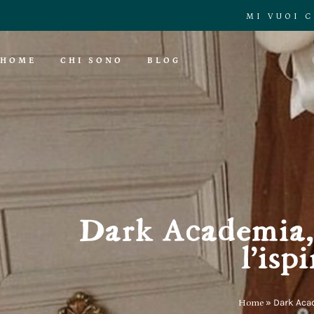
MI VUOI 
HOME
CHI SONO
BLOG
Dark Academia, ch
l’isp
Home
»
Dark Acade