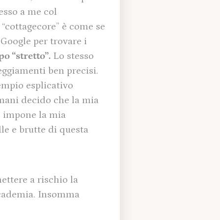
cesso a me col
e “cottagecore” è come se
 Google per trovare i
o “stretto”.
Lo stesso
teggiamenti ben precisi.
empio esplicativo
domani decido che la mia
o impone la mia
le e brutte di questa
ettere a rischio la
k academia. Insomma
.