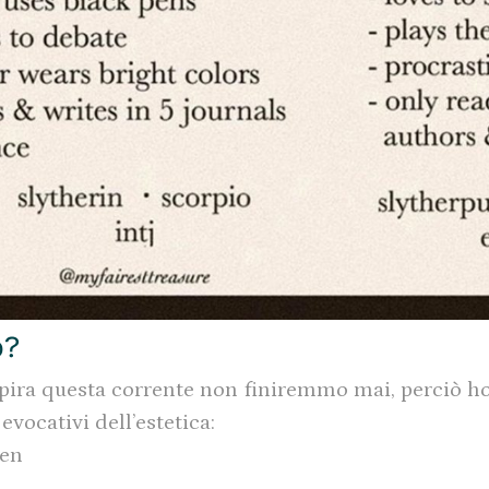
o?
ispira questa corrente non finiremmo mai, perciò ho
vocativi dell’estetica:
ten