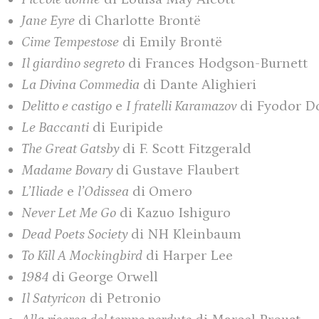
Jane Eyre
di Charlotte Brontë
Cime Tempestose
di Emily Brontë
Il giardino segreto
di Frances Hodgson-Burnett
La Divina Commedia
di Dante Alighieri
Delitto e castigo
e
I fratelli Karamazov
di Fyodor D
Le Baccanti
di Euripide
The Great Gatsby
di F. Scott Fitzgerald
Madame Bovary
di Gustave Flaubert
L’Iliade
e
l’Odissea
di Omero
Never Let Me Go
di Kazuo Ishiguro
Dead Poets Society
di NH Kleinbaum
To Kill A Mockingbird
di Harper Lee
1984
di George Orwell
Il Satyricon
di Petronio