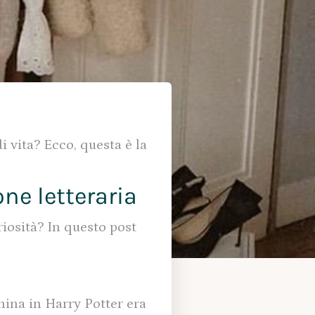
i vita? Ecco, questa è la
one letteraria
riosità? In questo post
mina in Harry Potter era