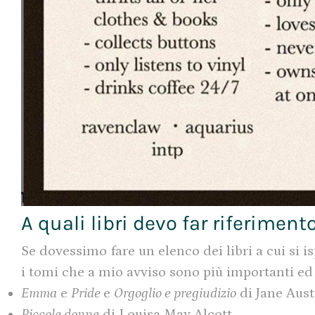
A quali libri devo far riferiment
Se dovessimo fare un elenco dei libri a cui si 
i tomi che a mio avviso sono più importanti ed e
Emma
e
Pride
e
Orgoglio e pregiudizio
di Jane Aus
Piccole donne
di Louisa May Alcott