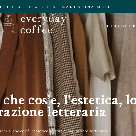
CHIEDERE QUALCOSA? MANDA UNA MAIL
COLLABOR
e cos’è, l’estetica, lo 
irazione letteraria
mia, che cos’è, l’estetica, lo stile e l’ispirazione letteraria