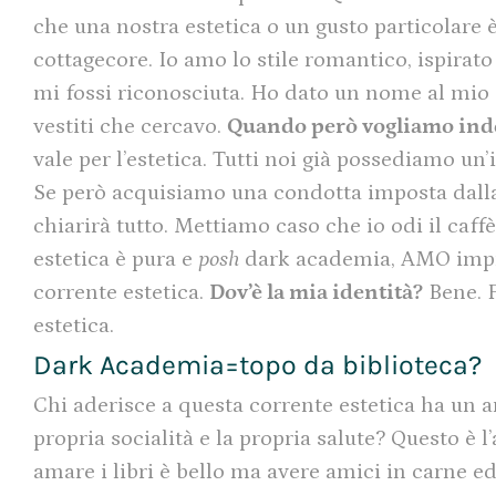
che una nostra estetica o un gusto particolare 
cottagecore. Io amo lo stile romantico, ispirat
mi fossi riconosciuta. Ho dato un nome al mio g
vestiti che cercavo.
Quando però vogliamo indos
vale per l’estetica. Tutti noi già possediamo un’
Se però acquisiamo una condotta imposta dalla
chiarirà tutto. Mettiamo caso che io odi il caff
estetica è pura e
posh
dark academia, AMO improv
corrente estetica.
Dov’è la mia identità?
Bene. F
estetica.
Dark Academia=topo da biblioteca?
Chi aderisce a questa corrente estetica ha un am
propria socialità e la propria salute? Questo è
amare i libri è bello ma avere amici in carne ed