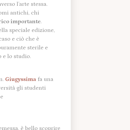
verso l’arte stessa.
tomi antichi, chi
orico importante
.
ella speciale edizione,
 caso e ciò che è
puramente sterile e
 e lo studio.
m.
Giugyssima
fa una
ersità gli studenti
be
emessa, è bello scoprire