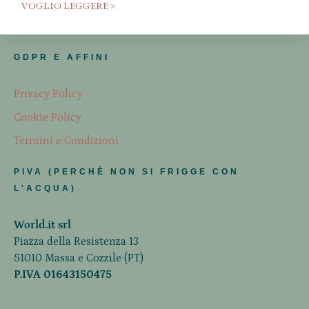
VOGLIO LEGGERE >
GDPR E AFFINI
Privacy Policy
Cookie Policy
Termini e Condizioni
PIVA (PERCHÈ NON SI FRIGGE CON
L'ACQUA)
World.it srl
Piazza della Resistenza 13
51010 Massa e Cozzile (PT)
P.IVA 01643150475