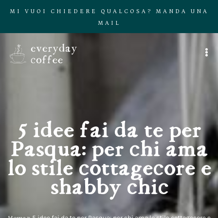
MI VUOI CHIEDERE QUALCOSA? MANDA UNA
MAIL
5 idee fai da te per
Pasqua: per chi ama
lo stile cottagecore e
shabby chic
Home
»
5 idee fai da te per Pasqua: per chi ama lo stile cottagecore e