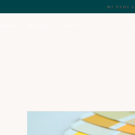
MI VUOI 
HOME
CHI SONO
BLOG