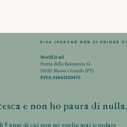
PIVA (PERCHÈ NON SI FRIGGE C
World.it srl
Piazza della Resistenza 13
51010 Massa e Cozzile (PT)
P.IVA 01643150475
esca e non ho paura di nulla.
i 8 anni di cui non mi voglio mai scordare