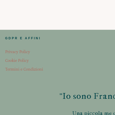
GDPR E AFFINI
Privacy Policy
Cookie Policy
Termini e Condizioni
"Io sono Franc
Una piccola me d