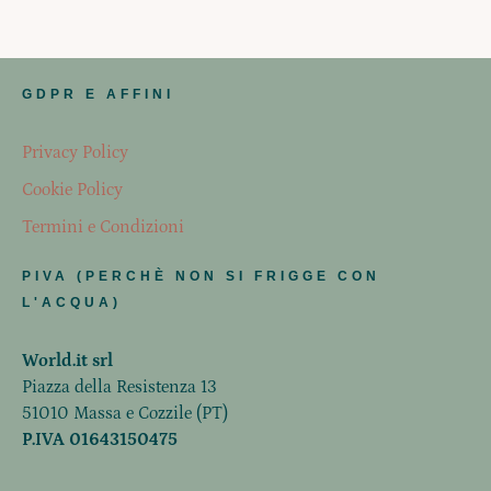
GDPR E AFFINI
Privacy Policy
Cookie Policy
Termini e Condizioni
PIVA (PERCHÈ NON SI FRIGGE CON
L'ACQUA)
World.it srl
Piazza della Resistenza 13
51010 Massa e Cozzile (PT)
P.IVA 01643150475