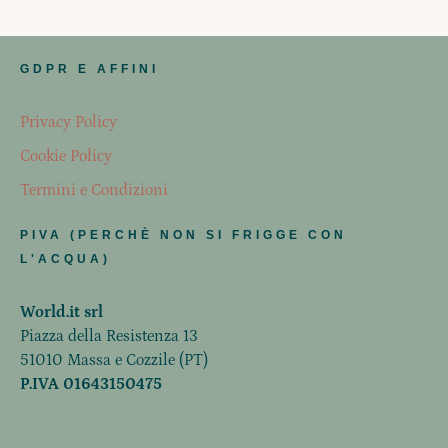
GDPR E AFFINI
Privacy Policy
Cookie Policy
Termini e Condizioni
PIVA (PERCHÈ NON SI FRIGGE CON
L'ACQUA)
World.it srl
Piazza della Resistenza 13
51010 Massa e Cozzile (PT)
P.IVA 01643150475