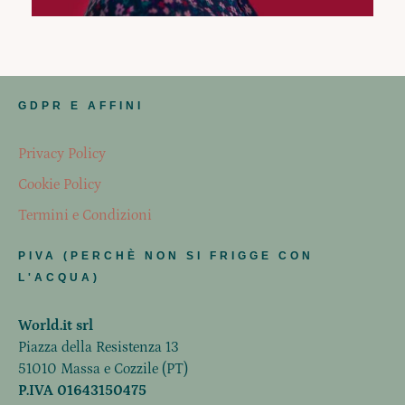
GDPR E AFFINI
Privacy Policy
Cookie Policy
Termini e Condizioni
PIVA (PERCHÈ NON SI FRIGGE CON
L'ACQUA)
World.it srl
Piazza della Resistenza 13
51010 Massa e Cozzile (PT)
P.IVA 01643150475