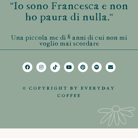
"Io sono Francesca e non
ho paura di nulla."
Una piccola me di 8 anni di cui non mi
voglio mai scordare
© COPYRIGHT BY EVERYDAY
COFFEE