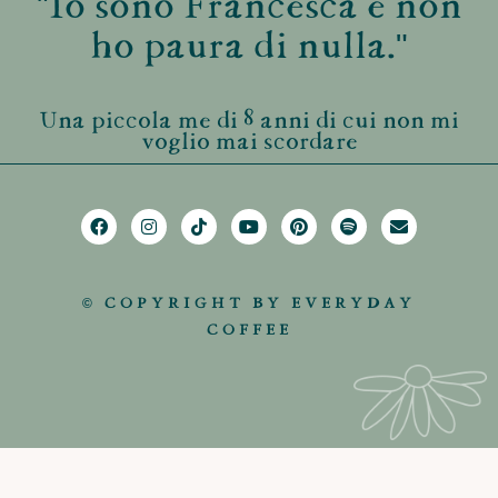
"Io sono Francesca e non
ho paura di nulla."
Una piccola me di 8 anni di cui non mi
voglio mai scordare
© COPYRIGHT BY EVERYDAY
COFFEE