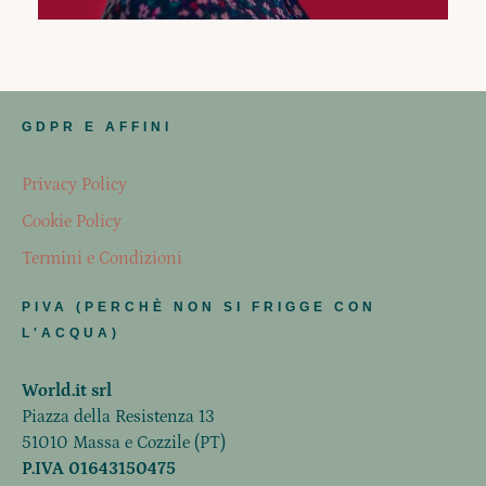
GDPR E AFFINI
Privacy Policy
Cookie Policy
Termini e Condizioni
PIVA (PERCHÈ NON SI FRIGGE CON
L'ACQUA)
World.it srl
Piazza della Resistenza 13
51010 Massa e Cozzile (PT)
P.IVA 01643150475