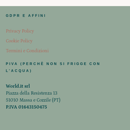
GDPR E AFFINI
Privacy Policy
Cookie Policy
Termini e Condizioni
PIVA (PERCHÈ NON SI FRIGGE CON
L'ACQUA)
World.it srl
Piazza della Resistenza 13
51010 Massa e Cozzile (PT)
P.IVA 01643150475