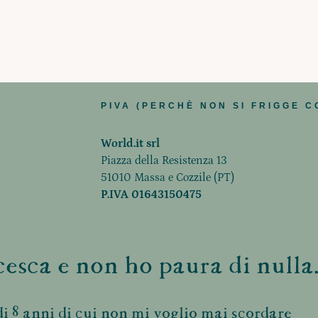
PIVA (PERCHÈ NON SI FRIGGE C
World.it srl
Piazza della Resistenza 13
51010 Massa e Cozzile (PT)
P.IVA 01643150475
esca e non ho paura di nulla.
i 8 anni di cui non mi voglio mai scordare