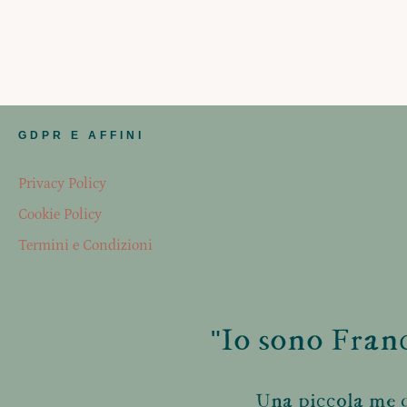
GDPR E AFFINI
Privacy Policy
Cookie Policy
Termini e Condizioni
"Io sono Franc
Una piccola me d