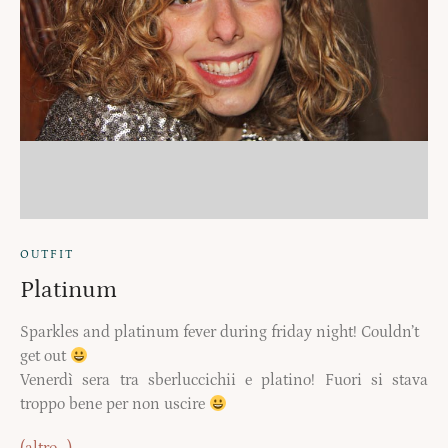
OUTFIT
Platinum
Sparkles and platinum fever during friday night! Couldn’t
get out
Venerdì sera tra sberluccichii e platino! Fuori si stava
troppo bene per non uscire
(altro…)