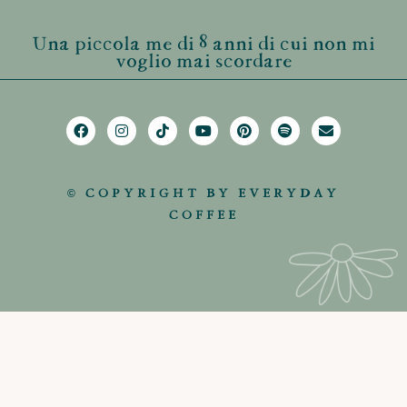
Una piccola me di 8 anni di cui non mi
voglio mai scordare
© COPYRIGHT BY EVERYDAY
COFFEE