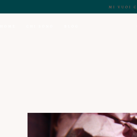
MI VUOI 
HOME
CHI SONO
BLOG