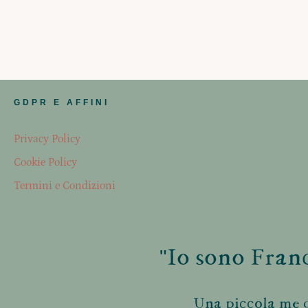
GDPR E AFFINI
Privacy Policy
Cookie Policy
Termini e Condizioni
"Io sono Franc
Una piccola me d