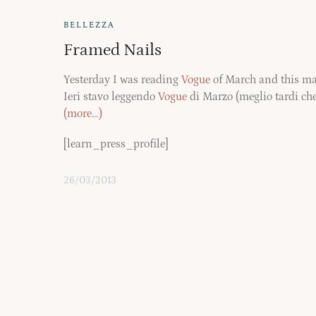
BELLEZZA
Framed Nails
Yesterday I was reading
Vogue
of March and this ma
Ieri stavo leggendo
Vogue
di Marzo (meglio tardi che
(more…)
[learn_press_profile]
26/03/2013