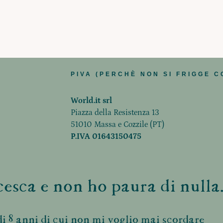
PIVA (PERCHÈ NON SI FRIGGE C
World.it srl
Piazza della Resistenza 13
51010 Massa e Cozzile (PT)
P.IVA 01643150475
esca e non ho paura di nulla.
i 8 anni di cui non mi voglio mai scordare