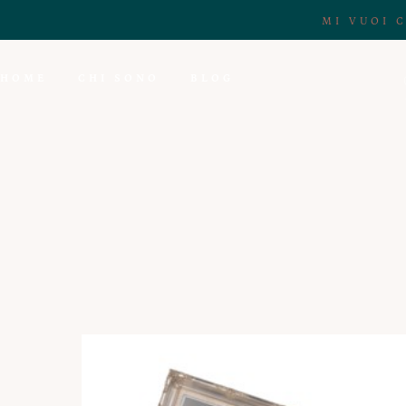
MI VUOI 
HOME
CHI SONO
BLOG