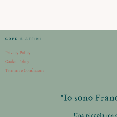
GDPR E AFFINI
Privacy Policy
Cookie Policy
Termini e Condizioni
"Io sono Franc
Una piccola me d