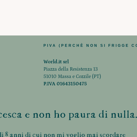
PIVA (PERCHÈ NON SI FRIGGE C
World.it srl
Piazza della Resistenza 13
51010 Massa e Cozzile (PT)
P.IVA 01643150475
esca e non ho paura di nulla.
i 8 anni di cui non mi voglio mai scordare