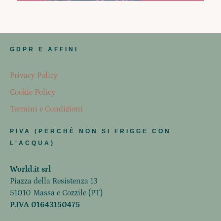
GDPR E AFFINI
Privacy Policy
Cookie Policy
Termini e Condizioni
PIVA (PERCHÈ NON SI FRIGGE CON
L'ACQUA)
World.it srl
Piazza della Resistenza 13
51010 Massa e Cozzile (PT)
P.IVA 01643150475