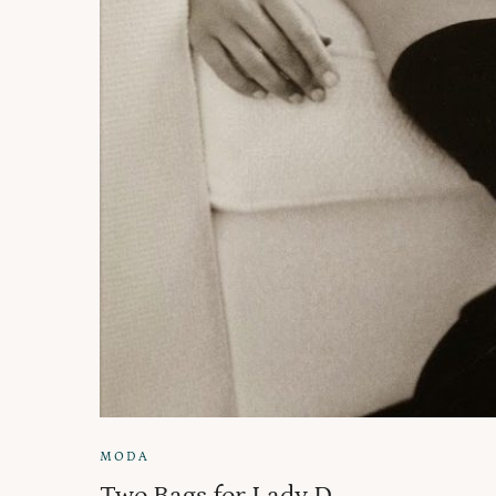
MODA
Two Bags for Lady D