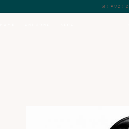
MI VUOI 
HOME
CHI SONO
BLOG