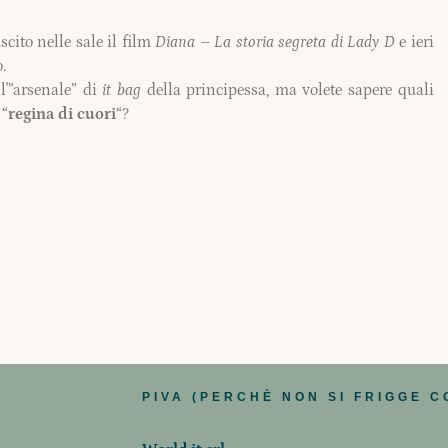
scito nelle sale il film
Diana – La storia segreta di Lady D
e ieri
.
l'”arsenale” di
it bag
della principessa, ma volete sapere quali
 “
regina di cuori
“?
PIVA (PERCHÈ NON SI FRIGGE C