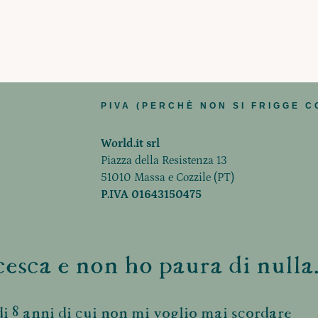
PIVA (PERCHÈ NON SI FRIGGE C
World.it srl
Piazza della Resistenza 13
51010 Massa e Cozzile (PT)
P.IVA 01643150475
esca e non ho paura di nulla.
i 8 anni di cui non mi voglio mai scordare