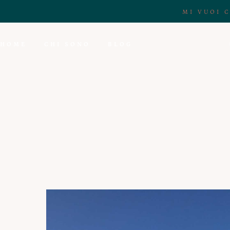
MI VUOI 
HOME
CHI SONO
BLOG