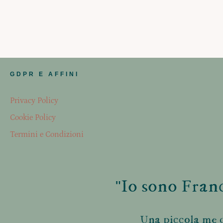
GDPR E AFFINI
Privacy Policy
Cookie Policy
Termini e Condizioni
"Io sono Franc
Una piccola me d