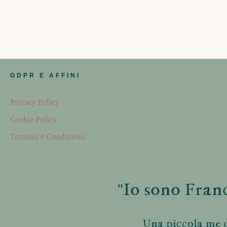
GDPR E AFFINI
Privacy Policy
Cookie Policy
Termini e Condizioni
"Io sono Franc
Una piccola me d