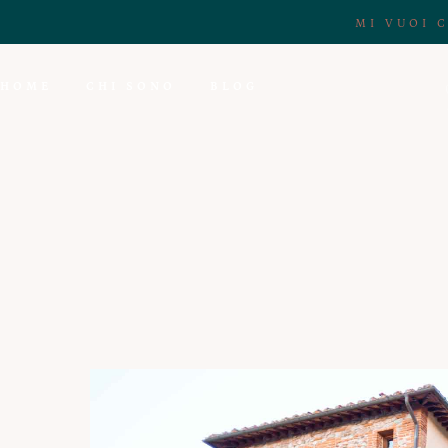
MI VUOI 
HOME
CHI SONO
BLOG