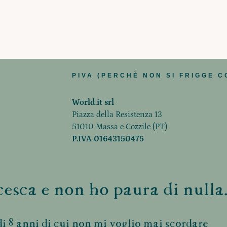
PIVA (PERCHÈ NON SI FRIGGE C
World.it srl
Piazza della Resistenza 13
51010 Massa e Cozzile (PT)
P.IVA 01643150475
esca e non ho paura di nulla.
i 8 anni di cui non mi voglio mai scordare