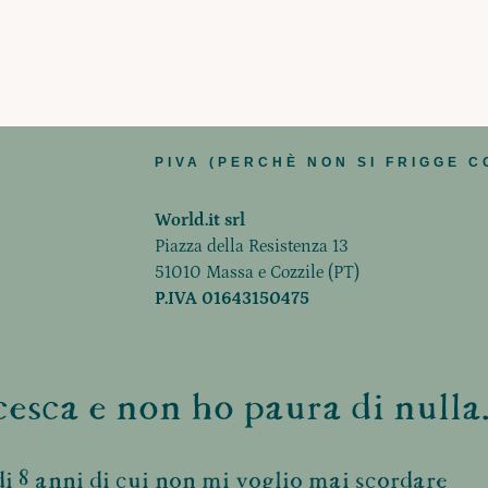
PIVA (PERCHÈ NON SI FRIGGE C
World.it srl
Piazza della Resistenza 13
51010 Massa e Cozzile (PT)
P.IVA 01643150475
esca e non ho paura di nulla.
i 8 anni di cui non mi voglio mai scordare