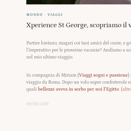
·
MONDO
VIAGGI
Xperience St George, scopriamo il 
Partire lontano, magari coi tuoi amici del cuore, e go
l’imperativo per le prossime vacanze? Andiamo a sco
nel mio ultimo viaggio.
In compagnia di Miriam (
Viaggi sogni e passione
)
viaggio da Roma. Dopo un volo super confortevole ne
quali
bellezze aveva in serbo per noi l’Egitto
.
(altr
09/06/2019