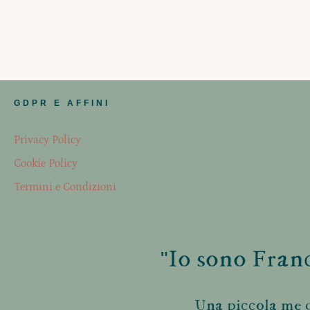
GDPR E AFFINI
Privacy Policy
Cookie Policy
Termini e Condizioni
"Io sono Franc
Una piccola me d