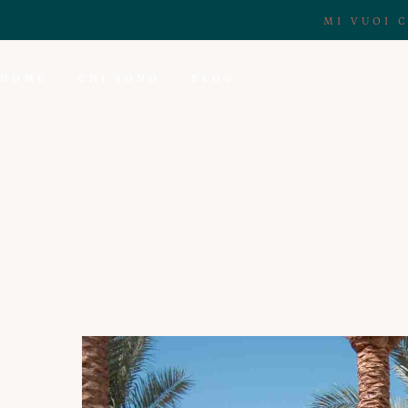
MI VUOI 
HOME
CHI SONO
BLOG