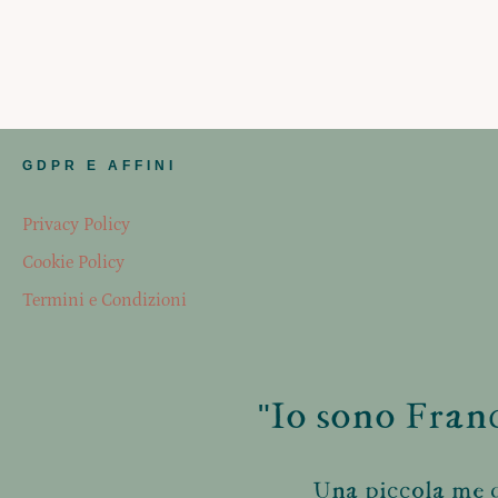
GDPR E AFFINI
Privacy Policy
Cookie Policy
Termini e Condizioni
"Io sono Franc
Una piccola me d