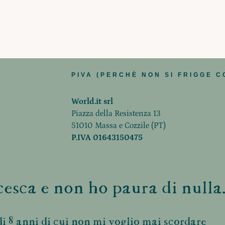
PIVA (PERCHÈ NON SI FRIGGE C
World.it srl
Piazza della Resistenza 13
51010 Massa e Cozzile (PT)
P.IVA 01643150475
esca e non ho paura di nulla.
i 8 anni di cui non mi voglio mai scordare