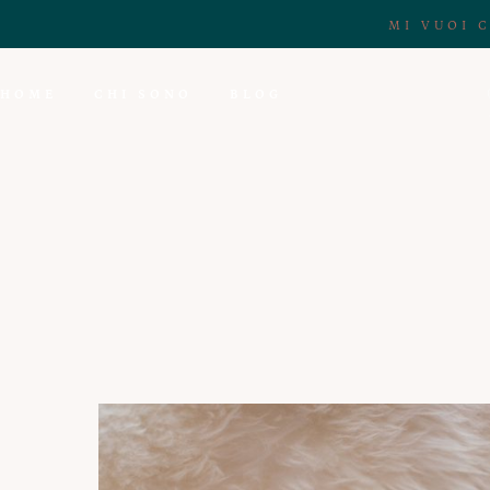
MI VUOI 
HOME
CHI SONO
BLOG