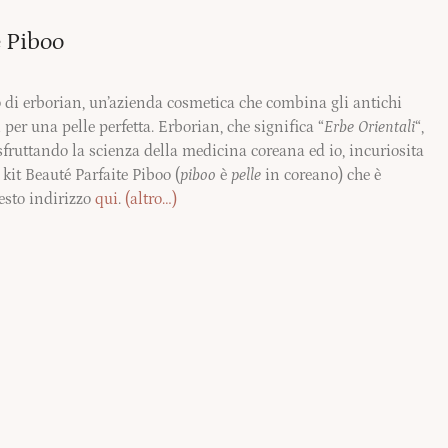
 Piboo
so di erborian, un’azienda cosmetica che combina gli antichi
per una pelle perfetta. Erborian, che significa “
Erbe Orientali
“,
sfruttando la scienza della medicina coreana ed io, incuriosita
 kit Beauté Parfaite Piboo (
piboo
è
pelle
in coreano) che è
esto indirizzo
qui
.
(altro…)