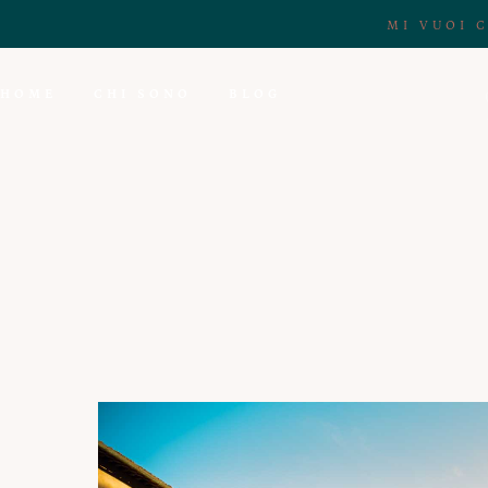
MI VUOI 
HOME
CHI SONO
BLOG