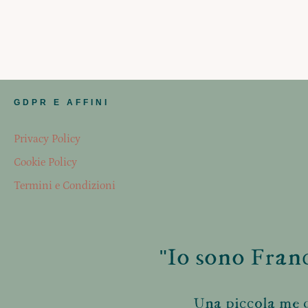
GDPR E AFFINI
Privacy Policy
Cookie Policy
Termini e Condizioni
"Io sono Franc
Una piccola me d