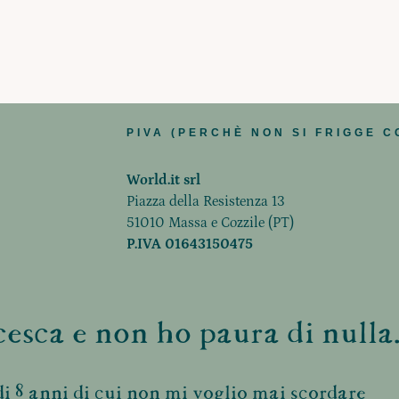
PIVA (PERCHÈ NON SI FRIGGE C
World.it srl
Piazza della Resistenza 13
51010 Massa e Cozzile (PT)
P.IVA 01643150475
esca e non ho paura di nulla.
i 8 anni di cui non mi voglio mai scordare