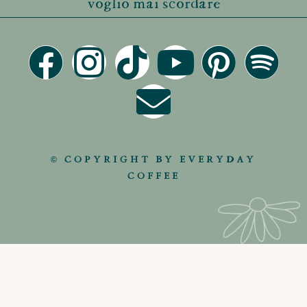
voglio mai scordare
© COPYRIGHT BY EVERYDAY
COFFEE