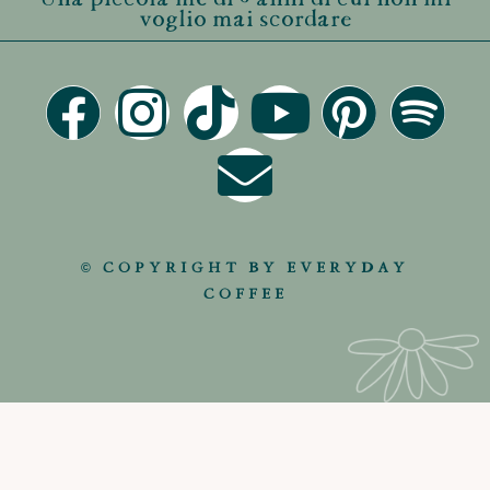
voglio mai scordare
© COPYRIGHT BY EVERYDAY
COFFEE