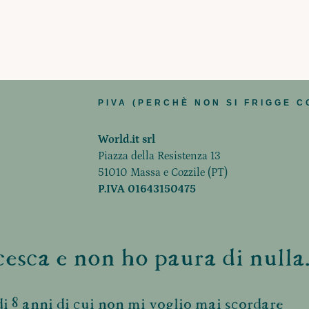
PIVA (PERCHÈ NON SI FRIGGE C
World.it srl
Piazza della Resistenza 13
51010 Massa e Cozzile (PT)
P.IVA 01643150475
esca e non ho paura di nulla.
i 8 anni di cui non mi voglio mai scordare