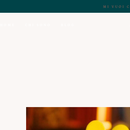
MI VUOI 
HOME
CHI SONO
BLOG