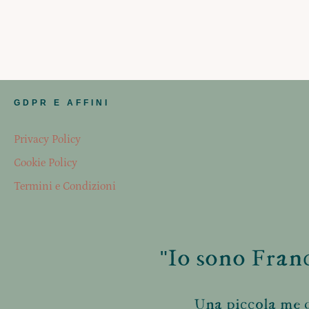
GDPR E AFFINI
Privacy Policy
Cookie Policy
Termini e Condizioni
"Io sono Franc
Una piccola me d