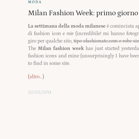
MODA
Milan Fashion Week: primo giorno e
La settimana della moda milanese
è cominciata app
di fashion icon e
mie
(incredibile! mi hanno fotogr
giro per qualche sito,
tipo sfashionate.com o robe si
The
Milan fashion week
has just started yesterda
fashion icons and mine (unsurprisingly I have been p
to find in some site.
(altro…)
20/02/2014