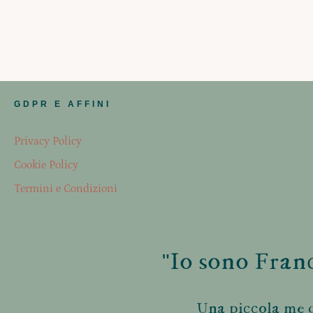
GDPR E AFFINI
Privacy Policy
Cookie Policy
Termini e Condizioni
"Io sono Franc
Una piccola me d