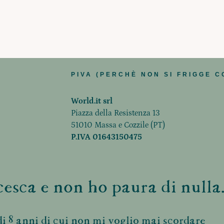
PIVA (PERCHÈ NON SI FRIGGE C
World.it srl
Piazza della Resistenza 13
51010 Massa e Cozzile (PT)
P.IVA 01643150475
esca e non ho paura di nulla.
i 8 anni di cui non mi voglio mai scordare