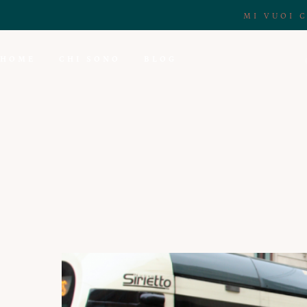
MI VUOI 
HOME
CHI SONO
BLOG