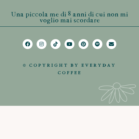
Una piccola me di 8 anni di cui non mi
voglio mai scordare
© COPYRIGHT BY EVERYDAY
COFFEE