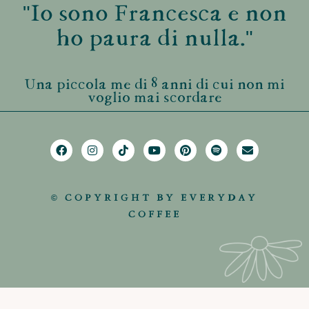
"Io sono Francesca e non
ho paura di nulla."
Una piccola me di 8 anni di cui non mi
voglio mai scordare
© COPYRIGHT BY EVERYDAY
COFFEE