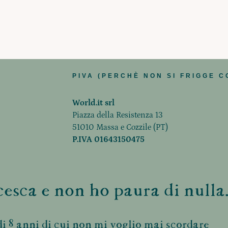
PIVA (PERCHÈ NON SI FRIGGE C
World.it srl
Piazza della Resistenza 13
51010 Massa e Cozzile (PT)
P.IVA 01643150475
esca e non ho paura di nulla.
i 8 anni di cui non mi voglio mai scordare