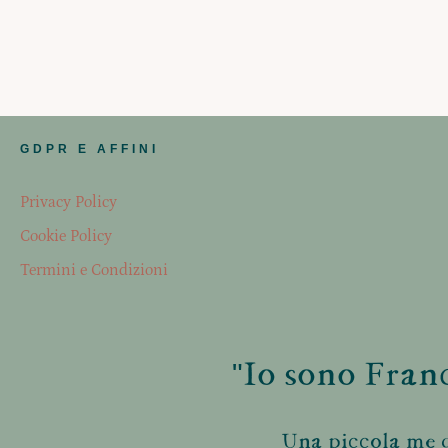
GDPR E AFFINI
Privacy Policy
Cookie Policy
Termini e Condizioni
"Io sono Franc
Una piccola me d