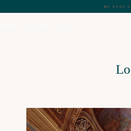
MI VUOI 
HOME
CHI SONO
BLOG
Lo