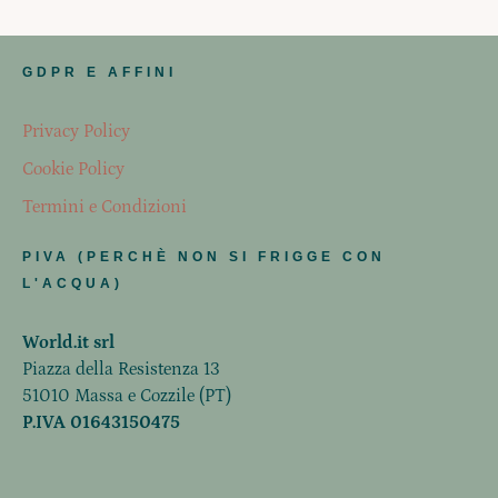
GDPR E AFFINI
Privacy Policy
Cookie Policy
Termini e Condizioni
PIVA (PERCHÈ NON SI FRIGGE CON
L'ACQUA)
World.it srl
Piazza della Resistenza 13
51010 Massa e Cozzile (PT)
P.IVA 01643150475